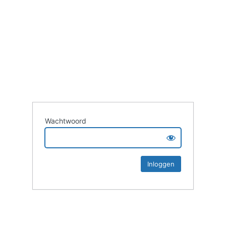
Wachtwoord