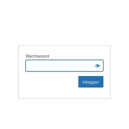
Wachtwoord