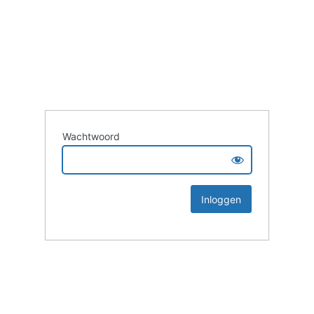
Wachtwoord