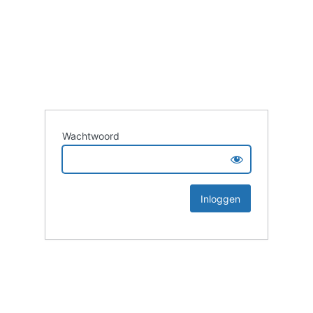
Wachtwoord