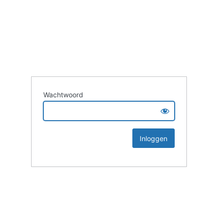
Wachtwoord